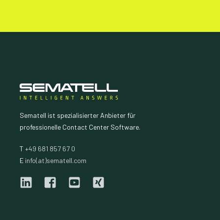
Sematell ist spezialisierter Anbieter für
professionelle Contact Center Software.
T
+49 681 857 67 0
E
info(at)sematell.com