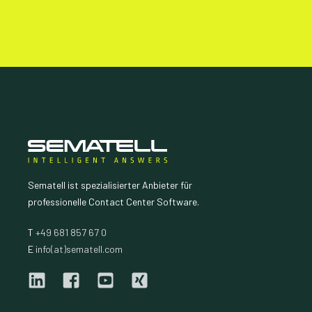
Sematell ist spezialisierter Anbieter für
professionelle Contact Center Software.
T
+49 681 857 67 0
E
info(at)sematell.com