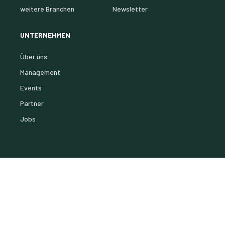
weitere Branchen
Newsletter
UNTERNEHMEN
Über uns
Management
Events
Partner
Jobs
© 2026 SEMATELL GMBH
COOKIES
DATENSCHUTZ
IMPRESSUM
KONTAKT
AGB