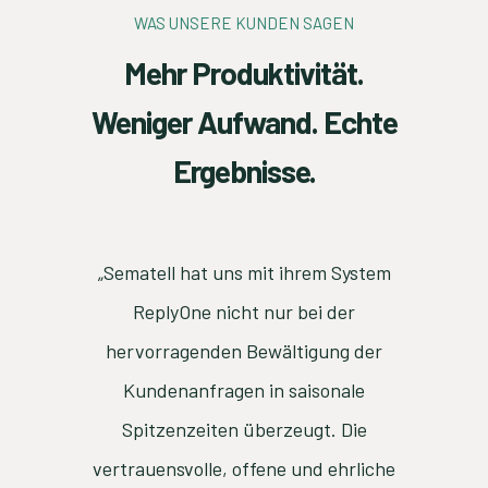
WAS UNSERE KUNDEN SAGEN
Mehr Produktivität.
Weniger Aufwand. Echte
Ergebnisse.
die
„Sematell hat uns mit ihrem System
"W
nen
ReplyOne nicht nur bei der
gewor
 wir
hervorragenden Bewältigung der
Transp
enden.
Kundenanfragen in saisonale
eit,
Spitzenzeiten überzeugt. Die
eiterhin
vertrauensvolle, offene und ehrliche