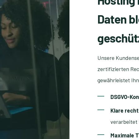
Hosting 
Daten b
geschüt
Unsere Kundenser
zertifizierten R
gewährleistet Ih
DSGVO-Konf
Klare recht
verarbeitet
Maximale T