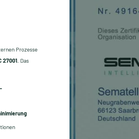
ternen Prozesse
C 27001
. Das
-
inimierung
ationen