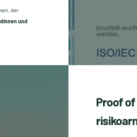
men, der
ndinnen und
Proof of
risikoa