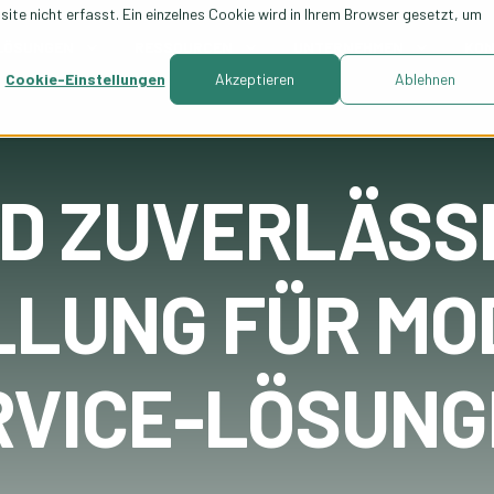
te nicht erfasst. Ein einzelnes Cookie wird in Ihrem Browser gesetzt, um
LÖSUNGEN
RESSOURCEN
UNTERNEHMEN
KON
Cookie-Einstellungen
Akzeptieren
Ablehnen
ND ZUVERLÄSS
LLUNG FÜR M
VICE-LÖSUNG