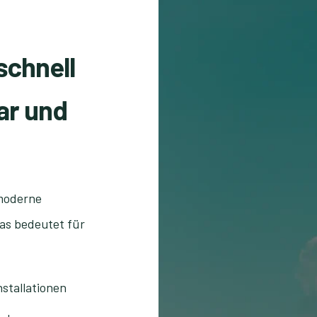
schnell
bar und
moderne
Das bedeutet für
nstallationen