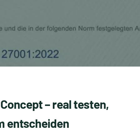
 Concept – real testen,
rm entscheiden