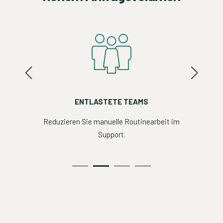
EN
ENTLASTETE TEAMS
SK
gen und
Reduzieren Sie manuelle Routinearbeit im
Bleiben
.
Support.