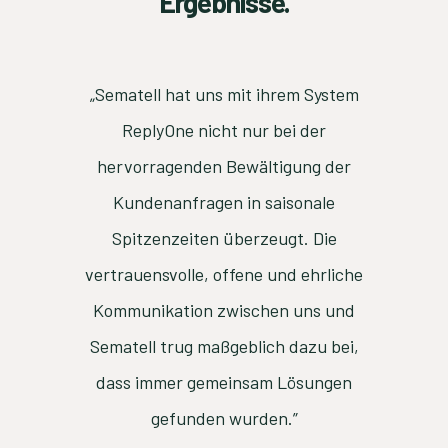
Ergebnisse.
die
„Sematell hat uns mit ihrem System
"W
nen
ReplyOne nicht nur bei der
gewor
 wir
hervorragenden Bewältigung der
Transp
enden.
Kundenanfragen in saisonale
eit,
Spitzenzeiten überzeugt. Die
eiterhin
vertrauensvolle, offene und ehrliche
."
Kommunikation zwischen uns und
Sematell trug maßgeblich dazu bei,
dass immer gemeinsam Lösungen
gefunden wurden.”