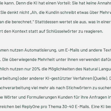
ie kann. Denn die KI hat einen Vorteil: Sie hat keine Anna
 Sie denkt nicht „Ah, die Kundin schreibt etwas über Mehr
n die berechnet.“ Stattdessen wertet sie aus, was in einer
ert den Kontext statt auf Schlüsselwörter zu reagieren.
men nutzen Automatisierung, um E-Mails und andere Text
n. Die überwiegende Mehrheit unter ihnen verwendet dafü
chlich nutzen nur 20% die Möglichkeiten des Natural Lang
rbeitung) oder anderer KI-gestützter Verfahren (Quelle). 
achverarbeitung viel mehr als nach Stichwörtern zu suchen.
he Wörter und Formulierungen Kunden für ihre Anfragen i
reichen bei ReplyOne pro Thema 30-40 E-Mails. Eine KI be